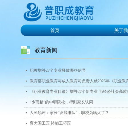
首页
关于我
首页
关于我
教育新闻
职教增补27个专业释放哪些信号
넷
教育部职业教育与成人教育司负责人就2026年《职业
넷
《职业教育专业目录》增补27个新专业 为经济社会高
넷
“少而精”的中职院校，得到家长认同
넷
人民锐评：家长“凌晨排队”，职校为啥火了？
넷
育大国工匠 铸能工巧匠
넷